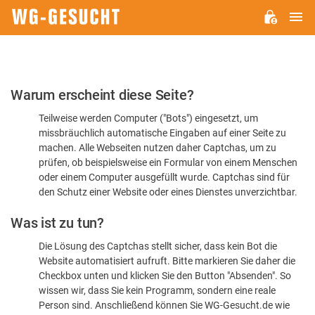
H
WG-
GESUCHT.DE
Bitte
Warum erscheint diese Seite?
bestätigen
Teilweise werden Computer ("Bots") eingesetzt, um
Sie,
missbräuchlich automatische Eingaben auf einer Seite zu
dass
machen. Alle Webseiten nutzen daher Captchas, um zu
Sie
prüfen, ob beispielsweise ein Formular von einem Menschen
oder einem Computer ausgefüllt wurde. Captchas sind für
ein
den Schutz einer Website oder eines Dienstes unverzichtbar.
Mensch
Was ist zu tun?
sind
Die Lösung des Captchas stellt sicher, dass kein Bot die
Website automatisiert aufruft. Bitte markieren Sie daher die
Checkbox unten und klicken Sie den Button "Absenden". So
wissen wir, dass Sie kein Programm, sondern eine reale
Person sind. Anschließend können Sie WG-Gesucht.de wie