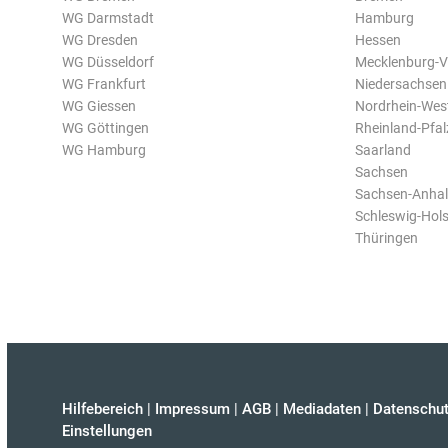
WG Darmstadt
Hamburg
WG Dresden
Hessen
WG Düsseldorf
Mecklenburg-
WG Frankfurt
Niedersachsen
WG Giessen
Nordrhein-Wes
WG Göttingen
Rheinland-Pfal
WG Hamburg
Saarland
Sachsen
Sachsen-Anhal
Schleswig-Hols
Thüringen
Hilfebereich
|
Impressum
|
AGB
|
Mediadaten
|
Datenschut
Einstellungen