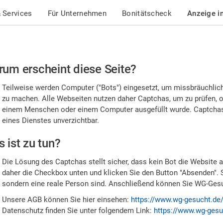
 Services
Für Unternehmen
Bonitätscheck
Anzeige i
te
um erscheint diese Seite?
stätigen
Teilweise werden Computer ("Bots") eingesetzt, um missbräuchlic
,
zu machen. Alle Webseiten nutzen daher Captchas, um zu prüfen, o
einem Menschen oder einem Computer ausgefüllt wurde. Captchas 
ss
eines Dienstes unverzichtbar.
e
 ist zu tun?
n
Die Lösung des Captchas stellt sicher, dass kein Bot die Website au
nsch
daher die Checkbox unten und klicken Sie den Button "Absenden". 
sondern eine reale Person sind. Anschließend können Sie WG-Gesuc
nd
Unsere AGB können Sie hier einsehen:
https://www.wg-gesucht.de
Datenschutz finden Sie unter folgendem Link:
https://www.wg-gesu