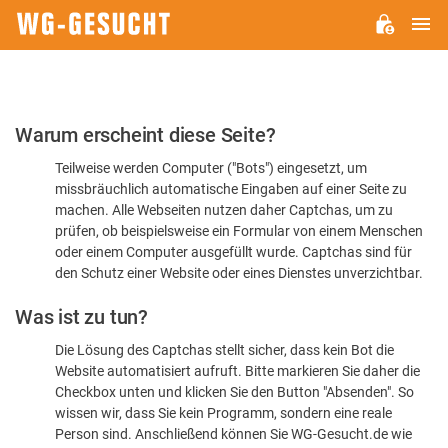
H
WG-
GESUCHT.DE
Bitte
Warum erscheint diese Seite?
bestätigen
Teilweise werden Computer ("Bots") eingesetzt, um
Sie,
missbräuchlich automatische Eingaben auf einer Seite zu
dass
machen. Alle Webseiten nutzen daher Captchas, um zu
Sie
prüfen, ob beispielsweise ein Formular von einem Menschen
oder einem Computer ausgefüllt wurde. Captchas sind für
ein
den Schutz einer Website oder eines Dienstes unverzichtbar.
Mensch
Was ist zu tun?
sind
Die Lösung des Captchas stellt sicher, dass kein Bot die
Website automatisiert aufruft. Bitte markieren Sie daher die
Checkbox unten und klicken Sie den Button "Absenden". So
wissen wir, dass Sie kein Programm, sondern eine reale
Person sind. Anschließend können Sie WG-Gesucht.de wie