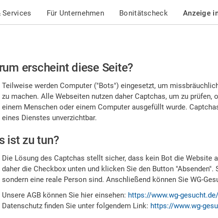
 Services
Für Unternehmen
Bonitätscheck
Anzeige i
te
um erscheint diese Seite?
stätigen
Teilweise werden Computer ("Bots") eingesetzt, um missbräuchlic
,
zu machen. Alle Webseiten nutzen daher Captchas, um zu prüfen, o
einem Menschen oder einem Computer ausgefüllt wurde. Captchas 
ss
eines Dienstes unverzichtbar.
e
 ist zu tun?
n
Die Lösung des Captchas stellt sicher, dass kein Bot die Website au
nsch
daher die Checkbox unten und klicken Sie den Button "Absenden". 
sondern eine reale Person sind. Anschließend können Sie WG-Gesuc
nd
Unsere AGB können Sie hier einsehen:
https://www.wg-gesucht.de
Datenschutz finden Sie unter folgendem Link:
https://www.wg-gesu