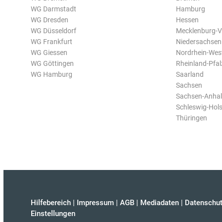
WG Darmstadt
Hamburg
WG Dresden
Hessen
WG Düsseldorf
Mecklenburg-
WG Frankfurt
Niedersachsen
WG Giessen
Nordrhein-Wes
WG Göttingen
Rheinland-Pfal
WG Hamburg
Saarland
Sachsen
Sachsen-Anhal
Schleswig-Hols
Thüringen
Hilfebereich
|
Impressum
|
AGB
|
Mediadaten
|
Datenschut
Einstellungen