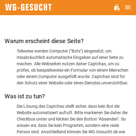
H
WG-
GESUCHT.DE
Bitte
Warum erscheint diese Seite?
bestätigen
Teilweise werden Computer ("Bots") eingesetzt, um
Sie,
missbräuchlich automatische Eingaben auf einer Seite zu
dass
machen. Alle Webseiten nutzen daher Captchas, um zu
Sie
prüfen, ob beispielsweise ein Formular von einem Menschen
oder einem Computer ausgefüllt wurde. Captchas sind für
ein
den Schutz einer Website oder eines Dienstes unverzichtbar.
Mensch
Was ist zu tun?
sind
Die Lösung des Captchas stellt sicher, dass kein Bot die
Website automatisiert aufruft. Bitte markieren Sie daher die
Checkbox unten und klicken Sie den Button "Absenden". So
wissen wir, dass Sie kein Programm, sondern eine reale
Person sind. Anschließend können Sie WG-Gesucht.de wie