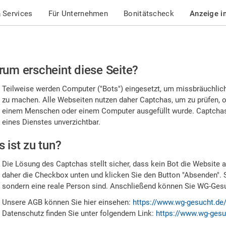
 Services
Für Unternehmen
Bonitätscheck
Anzeige i
te
um erscheint diese Seite?
stätigen
Teilweise werden Computer ("Bots") eingesetzt, um missbräuchlic
,
zu machen. Alle Webseiten nutzen daher Captchas, um zu prüfen, o
einem Menschen oder einem Computer ausgefüllt wurde. Captchas 
ss
eines Dienstes unverzichtbar.
e
 ist zu tun?
n
Die Lösung des Captchas stellt sicher, dass kein Bot die Website au
nsch
daher die Checkbox unten und klicken Sie den Button "Absenden". 
sondern eine reale Person sind. Anschließend können Sie WG-Gesuc
nd
Unsere AGB können Sie hier einsehen:
https://www.wg-gesucht.de
Datenschutz finden Sie unter folgendem Link:
https://www.wg-gesu