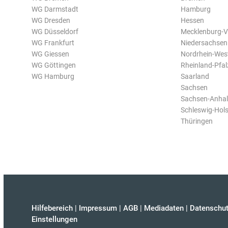
WG Darmstadt
Hamburg
WG Dresden
Hessen
WG Düsseldorf
Mecklenburg-
WG Frankfurt
Niedersachsen
WG Giessen
Nordrhein-Wes
WG Göttingen
Rheinland-Pfal
WG Hamburg
Saarland
Sachsen
Sachsen-Anhal
Schleswig-Hols
Thüringen
Hilfebereich
|
Impressum
|
AGB
|
Mediadaten
|
Datenschut
Einstellungen