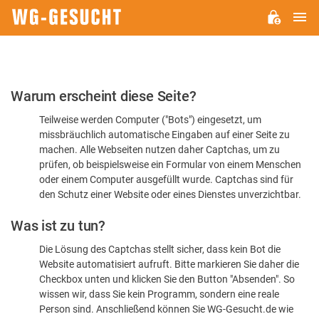
H
WG-
GESUCHT.DE
Bitte
Warum erscheint diese Seite?
bestätigen
Teilweise werden Computer ("Bots") eingesetzt, um
Sie,
missbräuchlich automatische Eingaben auf einer Seite zu
dass
machen. Alle Webseiten nutzen daher Captchas, um zu
Sie
prüfen, ob beispielsweise ein Formular von einem Menschen
oder einem Computer ausgefüllt wurde. Captchas sind für
ein
den Schutz einer Website oder eines Dienstes unverzichtbar.
Mensch
Was ist zu tun?
sind
Die Lösung des Captchas stellt sicher, dass kein Bot die
Website automatisiert aufruft. Bitte markieren Sie daher die
Checkbox unten und klicken Sie den Button "Absenden". So
wissen wir, dass Sie kein Programm, sondern eine reale
Person sind. Anschließend können Sie WG-Gesucht.de wie