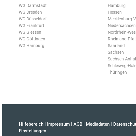
WG Darmstadt
Hamburg
WG Dresden
Hessen
WG Düsseldorf
Mecklenburg-
WG Frankfurt
Niedersachsen
WG Giessen
Nordrhein-Wes
WG Göttingen
Rheinland-Pfal
WG Hamburg
Saarland
Sachsen
Sachsen-Anhal
Schleswig-Hols
Thüringen
Hilfebereich
|
Impressum
|
AGB
|
Mediadaten
|
Datenschut
Einstellungen