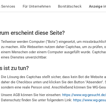
 Services
Für Unternehmen
Bonitätscheck
Anzeige i
te
um erscheint diese Seite?
stätigen
Teilweise werden Computer ("Bots") eingesetzt, um missbräuchlic
,
zu machen. Alle Webseiten nutzen daher Captchas, um zu prüfen, o
einem Menschen oder einem Computer ausgefüllt wurde. Captchas 
ss
eines Dienstes unverzichtbar.
e
 ist zu tun?
n
Die Lösung des Captchas stellt sicher, dass kein Bot die Website au
nsch
daher die Checkbox unten und klicken Sie den Button "Absenden". 
sondern eine reale Person sind. Anschließend können Sie WG-Gesuc
nd
Unsere AGB können Sie hier einsehen:
https://www.wg-gesucht.de
Datenschutz finden Sie unter folgendem Link:
https://www.wg-gesu