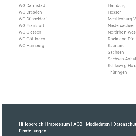
WG Darmstadt
Hamburg
WG Dresden
Hessen
WG Düsseldorf
Mecklenburg-
WG Frankfurt
Niedersachsen
WG Giessen
Nordrhein-Wes
WG Göttingen
Rheinland-Pfal
WG Hamburg
Saarland
Sachsen
Sachsen-Anhal
Schleswig-Hols
Thüringen
Hilfebereich
|
Impressum
|
AGB
|
Mediadaten
|
Datenschut
Einstellungen