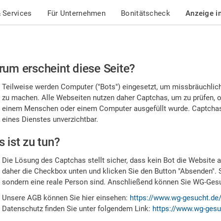
 Services
Für Unternehmen
Bonitätscheck
Anzeige i
te
um erscheint diese Seite?
stätigen
Teilweise werden Computer ("Bots") eingesetzt, um missbräuchlic
,
zu machen. Alle Webseiten nutzen daher Captchas, um zu prüfen, o
einem Menschen oder einem Computer ausgefüllt wurde. Captchas 
ss
eines Dienstes unverzichtbar.
e
 ist zu tun?
n
Die Lösung des Captchas stellt sicher, dass kein Bot die Website au
nsch
daher die Checkbox unten und klicken Sie den Button "Absenden". 
sondern eine reale Person sind. Anschließend können Sie WG-Gesuc
nd
Unsere AGB können Sie hier einsehen:
https://www.wg-gesucht.de
Datenschutz finden Sie unter folgendem Link:
https://www.wg-gesu