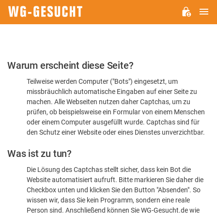
H
WG-
GESUCHT.DE
Bitte
Warum erscheint diese Seite?
bestätigen
Teilweise werden Computer ("Bots") eingesetzt, um
Sie,
missbräuchlich automatische Eingaben auf einer Seite zu
dass
machen. Alle Webseiten nutzen daher Captchas, um zu
Sie
prüfen, ob beispielsweise ein Formular von einem Menschen
oder einem Computer ausgefüllt wurde. Captchas sind für
ein
den Schutz einer Website oder eines Dienstes unverzichtbar.
Mensch
Was ist zu tun?
sind
Die Lösung des Captchas stellt sicher, dass kein Bot die
Website automatisiert aufruft. Bitte markieren Sie daher die
Checkbox unten und klicken Sie den Button "Absenden". So
wissen wir, dass Sie kein Programm, sondern eine reale
Person sind. Anschließend können Sie WG-Gesucht.de wie