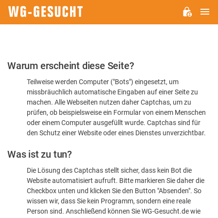
H
WG-
GESUCHT.DE
Bitte
Warum erscheint diese Seite?
bestätigen
Teilweise werden Computer ("Bots") eingesetzt, um
Sie,
missbräuchlich automatische Eingaben auf einer Seite zu
dass
machen. Alle Webseiten nutzen daher Captchas, um zu
Sie
prüfen, ob beispielsweise ein Formular von einem Menschen
oder einem Computer ausgefüllt wurde. Captchas sind für
ein
den Schutz einer Website oder eines Dienstes unverzichtbar.
Mensch
Was ist zu tun?
sind
Die Lösung des Captchas stellt sicher, dass kein Bot die
Website automatisiert aufruft. Bitte markieren Sie daher die
Checkbox unten und klicken Sie den Button "Absenden". So
wissen wir, dass Sie kein Programm, sondern eine reale
Person sind. Anschließend können Sie WG-Gesucht.de wie