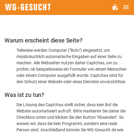
H
WG-
GESUCHT.DE
Bitte
Warum erscheint diese Seite?
bestätigen
Teilweise werden Computer ("Bots") eingesetzt, um
Sie,
missbräuchlich automatische Eingaben auf einer Seite zu
dass
machen. Alle Webseiten nutzen daher Captchas, um zu
Sie
prüfen, ob beispielsweise ein Formular von einem Menschen
oder einem Computer ausgefüllt wurde. Captchas sind für
ein
den Schutz einer Website oder eines Dienstes unverzichtbar.
Mensch
Was ist zu tun?
sind
Die Lösung des Captchas stellt sicher, dass kein Bot die
Website automatisiert aufruft. Bitte markieren Sie daher die
Checkbox unten und klicken Sie den Button "Absenden". So
wissen wir, dass Sie kein Programm, sondern eine reale
Person sind. Anschließend können Sie WG-Gesucht.de wie