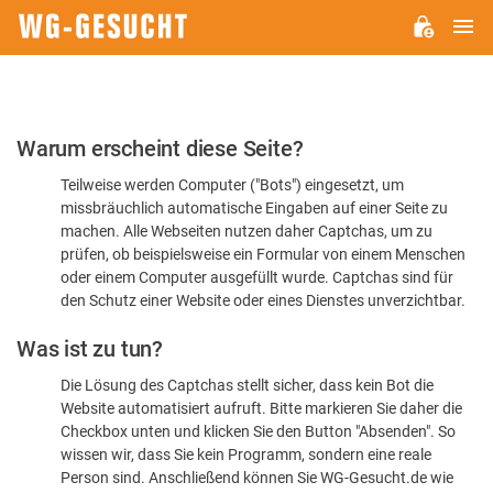
H
WG-
GESUCHT.DE
Bitte
Warum erscheint diese Seite?
bestätigen
Teilweise werden Computer ("Bots") eingesetzt, um
Sie,
missbräuchlich automatische Eingaben auf einer Seite zu
dass
machen. Alle Webseiten nutzen daher Captchas, um zu
Sie
prüfen, ob beispielsweise ein Formular von einem Menschen
oder einem Computer ausgefüllt wurde. Captchas sind für
ein
den Schutz einer Website oder eines Dienstes unverzichtbar.
Mensch
Was ist zu tun?
sind
Die Lösung des Captchas stellt sicher, dass kein Bot die
Website automatisiert aufruft. Bitte markieren Sie daher die
Checkbox unten und klicken Sie den Button "Absenden". So
wissen wir, dass Sie kein Programm, sondern eine reale
Person sind. Anschließend können Sie WG-Gesucht.de wie