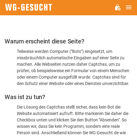
H
WG-
GESUCHT.DE
Bitte
Warum erscheint diese Seite?
bestätigen
Teilweise werden Computer ("Bots") eingesetzt, um
Sie,
missbräuchlich automatische Eingaben auf einer Seite zu
dass
machen. Alle Webseiten nutzen daher Captchas, um zu
Sie
prüfen, ob beispielsweise ein Formular von einem Menschen
oder einem Computer ausgefüllt wurde. Captchas sind für
ein
den Schutz einer Website oder eines Dienstes unverzichtbar.
Mensch
Was ist zu tun?
sind
Die Lösung des Captchas stellt sicher, dass kein Bot die
Website automatisiert aufruft. Bitte markieren Sie daher die
Checkbox unten und klicken Sie den Button "Absenden". So
wissen wir, dass Sie kein Programm, sondern eine reale
Person sind. Anschließend können Sie WG-Gesucht.de wie