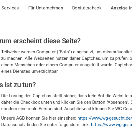
 Services
Für Unternehmen
Bonitätscheck
Anzeige i
te
um erscheint diese Seite?
stätigen
Teilweise werden Computer ("Bots") eingesetzt, um missbräuchlic
,
zu machen. Alle Webseiten nutzen daher Captchas, um zu prüfen, o
einem Menschen oder einem Computer ausgefüllt wurde. Captchas 
ss
eines Dienstes unverzichtbar.
e
 ist zu tun?
n
Die Lösung des Captchas stellt sicher, dass kein Bot die Website au
nsch
daher die Checkbox unten und klicken Sie den Button "Absenden". 
sondern eine reale Person sind. Anschließend können Sie WG-Gesuc
nd
Unsere AGB können Sie hier einsehen:
https://www.wg-gesucht.de
Datenschutz finden Sie unter folgendem Link:
https://www.wg-gesu