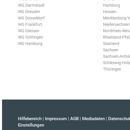
WG Darmstadt
Hamburg
WG Dresden
Hessen
WG Düsseldorf
Mecklenburg-
WG Frankfurt
Niedersachsen
WG Giessen
Nordrhein-Wes
WG Göttingen
Rheinland-Pfal
WG Hamburg
Saarland
Sachsen
Sachsen-Anhal
Schleswig-Hols
Thüringen
Hilfebereich
|
Impressum
|
AGB
|
Mediadaten
|
Datenschut
Einstellungen