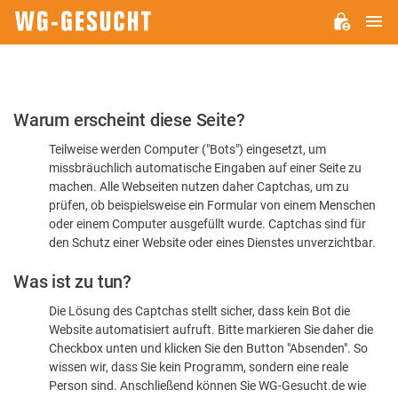
H
WG-
GESUCHT.DE
Bitte
Warum erscheint diese Seite?
bestätigen
Teilweise werden Computer ("Bots") eingesetzt, um
Sie,
missbräuchlich automatische Eingaben auf einer Seite zu
dass
machen. Alle Webseiten nutzen daher Captchas, um zu
Sie
prüfen, ob beispielsweise ein Formular von einem Menschen
oder einem Computer ausgefüllt wurde. Captchas sind für
ein
den Schutz einer Website oder eines Dienstes unverzichtbar.
Mensch
Was ist zu tun?
sind
Die Lösung des Captchas stellt sicher, dass kein Bot die
Website automatisiert aufruft. Bitte markieren Sie daher die
Checkbox unten und klicken Sie den Button "Absenden". So
wissen wir, dass Sie kein Programm, sondern eine reale
Person sind. Anschließend können Sie WG-Gesucht.de wie