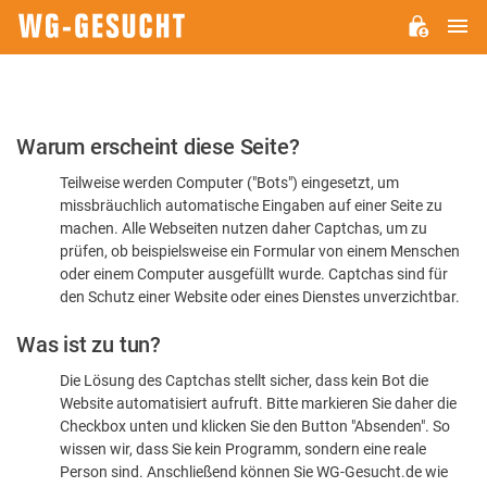
H
WG-
GESUCHT.DE
Bitte
Warum erscheint diese Seite?
bestätigen
Teilweise werden Computer ("Bots") eingesetzt, um
Sie,
missbräuchlich automatische Eingaben auf einer Seite zu
dass
machen. Alle Webseiten nutzen daher Captchas, um zu
Sie
prüfen, ob beispielsweise ein Formular von einem Menschen
oder einem Computer ausgefüllt wurde. Captchas sind für
ein
den Schutz einer Website oder eines Dienstes unverzichtbar.
Mensch
Was ist zu tun?
sind
Die Lösung des Captchas stellt sicher, dass kein Bot die
Website automatisiert aufruft. Bitte markieren Sie daher die
Checkbox unten und klicken Sie den Button "Absenden". So
wissen wir, dass Sie kein Programm, sondern eine reale
Person sind. Anschließend können Sie WG-Gesucht.de wie