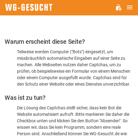
H
WG-
GESUCHT.DE
Bitte
Warum erscheint diese Seite?
bestätigen
Teilweise werden Computer ("Bots") eingesetzt, um
Sie,
missbräuchlich automatische Eingaben auf einer Seite zu
dass
machen. Alle Webseiten nutzen daher Captchas, um zu
Sie
prüfen, ob beispielsweise ein Formular von einem Menschen
oder einem Computer ausgefüllt wurde. Captchas sind für
ein
den Schutz einer Website oder eines Dienstes unverzichtbar.
Mensch
Was ist zu tun?
sind
Die Lösung des Captchas stellt sicher, dass kein Bot die
Website automatisiert aufruft. Bitte markieren Sie daher die
Checkbox unten und klicken Sie den Button "Absenden". So
wissen wir, dass Sie kein Programm, sondern eine reale
Person sind. Anschließend können Sie WG-Gesucht.de wie