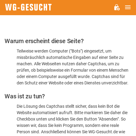
H
WG-
GESUCHT.DE
Bitte
Warum erscheint diese Seite?
bestätigen
Teilweise werden Computer ("Bots") eingesetzt, um
Sie,
missbräuchlich automatische Eingaben auf einer Seite zu
dass
machen. Alle Webseiten nutzen daher Captchas, um zu
Sie
prüfen, ob beispielsweise ein Formular von einem Menschen
oder einem Computer ausgefüllt wurde. Captchas sind für
ein
den Schutz einer Website oder eines Dienstes unverzichtbar.
Mensch
Was ist zu tun?
sind
Die Lösung des Captchas stellt sicher, dass kein Bot die
Website automatisiert aufruft. Bitte markieren Sie daher die
Checkbox unten und klicken Sie den Button "Absenden". So
wissen wir, dass Sie kein Programm, sondern eine reale
Person sind. Anschließend können Sie WG-Gesucht.de wie