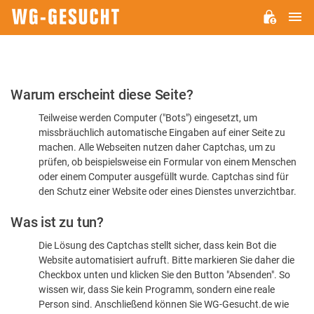
H
WG-
GESUCHT.DE
Bitte
Warum erscheint diese Seite?
bestätigen
Teilweise werden Computer ("Bots") eingesetzt, um
Sie,
missbräuchlich automatische Eingaben auf einer Seite zu
dass
machen. Alle Webseiten nutzen daher Captchas, um zu
Sie
prüfen, ob beispielsweise ein Formular von einem Menschen
oder einem Computer ausgefüllt wurde. Captchas sind für
ein
den Schutz einer Website oder eines Dienstes unverzichtbar.
Mensch
Was ist zu tun?
sind
Die Lösung des Captchas stellt sicher, dass kein Bot die
Website automatisiert aufruft. Bitte markieren Sie daher die
Checkbox unten und klicken Sie den Button "Absenden". So
wissen wir, dass Sie kein Programm, sondern eine reale
Person sind. Anschließend können Sie WG-Gesucht.de wie