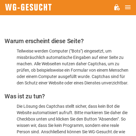
H
WG-
GESUCHT.DE
Bitte
Warum erscheint diese Seite?
bestätigen
Teilweise werden Computer ("Bots") eingesetzt, um
Sie,
missbräuchlich automatische Eingaben auf einer Seite zu
dass
machen. Alle Webseiten nutzen daher Captchas, um zu
Sie
prüfen, ob beispielsweise ein Formular von einem Menschen
oder einem Computer ausgefüllt wurde. Captchas sind für
ein
den Schutz einer Website oder eines Dienstes unverzichtbar.
Mensch
Was ist zu tun?
sind
Die Lösung des Captchas stellt sicher, dass kein Bot die
Website automatisiert aufruft. Bitte markieren Sie daher die
Checkbox unten und klicken Sie den Button "Absenden". So
wissen wir, dass Sie kein Programm, sondern eine reale
Person sind. Anschließend können Sie WG-Gesucht.de wie