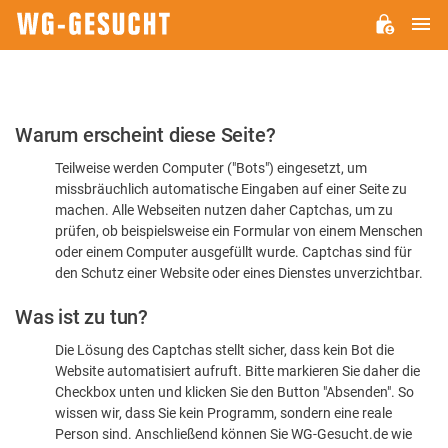
H
WG-
GESUCHT.DE
Bitte
Warum erscheint diese Seite?
bestätigen
Teilweise werden Computer ("Bots") eingesetzt, um
Sie,
missbräuchlich automatische Eingaben auf einer Seite zu
dass
machen. Alle Webseiten nutzen daher Captchas, um zu
Sie
prüfen, ob beispielsweise ein Formular von einem Menschen
oder einem Computer ausgefüllt wurde. Captchas sind für
ein
den Schutz einer Website oder eines Dienstes unverzichtbar.
Mensch
Was ist zu tun?
sind
Die Lösung des Captchas stellt sicher, dass kein Bot die
Website automatisiert aufruft. Bitte markieren Sie daher die
Checkbox unten und klicken Sie den Button "Absenden". So
wissen wir, dass Sie kein Programm, sondern eine reale
Person sind. Anschließend können Sie WG-Gesucht.de wie