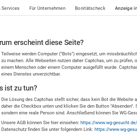
 Services
Für Unternehmen
Bonitätscheck
Anzeige i
te
um erscheint diese Seite?
stätigen
Teilweise werden Computer ("Bots") eingesetzt, um missbräuchlic
,
zu machen. Alle Webseiten nutzen daher Captchas, um zu prüfen, o
einem Menschen oder einem Computer ausgefüllt wurde. Captchas 
ss
eines Dienstes unverzichtbar.
e
 ist zu tun?
n
Die Lösung des Captchas stellt sicher, dass kein Bot die Website au
nsch
daher die Checkbox unten und klicken Sie den Button "Absenden". 
sondern eine reale Person sind. Anschließend können Sie WG-Gesuc
nd
Unsere AGB können Sie hier einsehen:
https://www.wg-gesucht.de
Datenschutz finden Sie unter folgendem Link:
https://www.wg-gesu