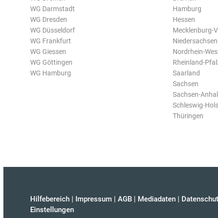
WG Darmstadt
Hamburg
WG Dresden
Hessen
WG Düsseldorf
Mecklenburg-
WG Frankfurt
Niedersachsen
WG Giessen
Nordrhein-Wes
WG Göttingen
Rheinland-Pfal
WG Hamburg
Saarland
Sachsen
Sachsen-Anhal
Schleswig-Hols
Thüringen
Hilfebereich
|
Impressum
|
AGB
|
Mediadaten
|
Datenschut
Einstellungen