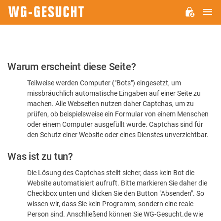
H
WG-
GESUCHT.DE
Bitte
Warum erscheint diese Seite?
bestätigen
Teilweise werden Computer ("Bots") eingesetzt, um
Sie,
missbräuchlich automatische Eingaben auf einer Seite zu
dass
machen. Alle Webseiten nutzen daher Captchas, um zu
Sie
prüfen, ob beispielsweise ein Formular von einem Menschen
oder einem Computer ausgefüllt wurde. Captchas sind für
ein
den Schutz einer Website oder eines Dienstes unverzichtbar.
Mensch
Was ist zu tun?
sind
Die Lösung des Captchas stellt sicher, dass kein Bot die
Website automatisiert aufruft. Bitte markieren Sie daher die
Checkbox unten und klicken Sie den Button "Absenden". So
wissen wir, dass Sie kein Programm, sondern eine reale
Person sind. Anschließend können Sie WG-Gesucht.de wie