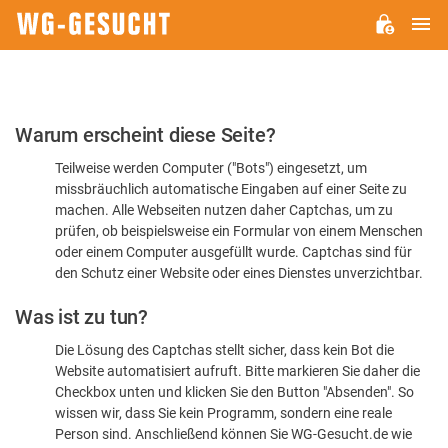
H
WG-
GESUCHT.DE
Bitte
Warum erscheint diese Seite?
bestätigen
Teilweise werden Computer ("Bots") eingesetzt, um
Sie,
missbräuchlich automatische Eingaben auf einer Seite zu
dass
machen. Alle Webseiten nutzen daher Captchas, um zu
Sie
prüfen, ob beispielsweise ein Formular von einem Menschen
oder einem Computer ausgefüllt wurde. Captchas sind für
ein
den Schutz einer Website oder eines Dienstes unverzichtbar.
Mensch
Was ist zu tun?
sind
Die Lösung des Captchas stellt sicher, dass kein Bot die
Website automatisiert aufruft. Bitte markieren Sie daher die
Checkbox unten und klicken Sie den Button "Absenden". So
wissen wir, dass Sie kein Programm, sondern eine reale
Person sind. Anschließend können Sie WG-Gesucht.de wie