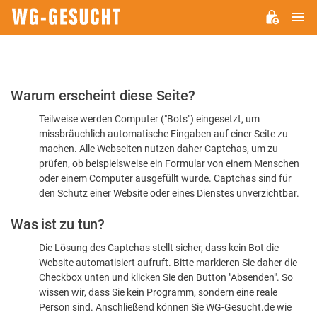
H
WG-
GESUCHT.DE
Bitte
Warum erscheint diese Seite?
bestätigen
Teilweise werden Computer ("Bots") eingesetzt, um
Sie,
missbräuchlich automatische Eingaben auf einer Seite zu
dass
machen. Alle Webseiten nutzen daher Captchas, um zu
Sie
prüfen, ob beispielsweise ein Formular von einem Menschen
oder einem Computer ausgefüllt wurde. Captchas sind für
ein
den Schutz einer Website oder eines Dienstes unverzichtbar.
Mensch
Was ist zu tun?
sind
Die Lösung des Captchas stellt sicher, dass kein Bot die
Website automatisiert aufruft. Bitte markieren Sie daher die
Checkbox unten und klicken Sie den Button "Absenden". So
wissen wir, dass Sie kein Programm, sondern eine reale
Person sind. Anschließend können Sie WG-Gesucht.de wie