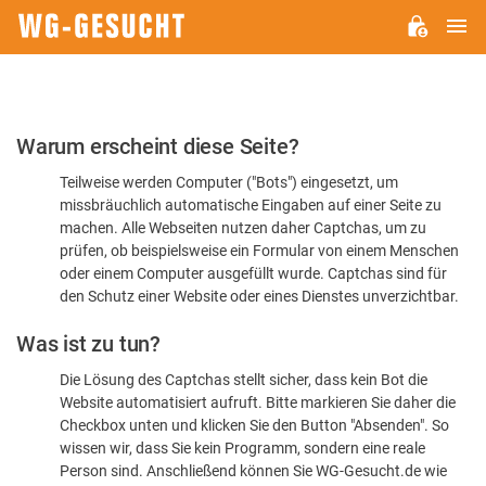
H
WG-
GESUCHT.DE
Bitte
Warum erscheint diese Seite?
bestätigen
Teilweise werden Computer ("Bots") eingesetzt, um
Sie,
missbräuchlich automatische Eingaben auf einer Seite zu
dass
machen. Alle Webseiten nutzen daher Captchas, um zu
Sie
prüfen, ob beispielsweise ein Formular von einem Menschen
oder einem Computer ausgefüllt wurde. Captchas sind für
ein
den Schutz einer Website oder eines Dienstes unverzichtbar.
Mensch
Was ist zu tun?
sind
Die Lösung des Captchas stellt sicher, dass kein Bot die
Website automatisiert aufruft. Bitte markieren Sie daher die
Checkbox unten und klicken Sie den Button "Absenden". So
wissen wir, dass Sie kein Programm, sondern eine reale
Person sind. Anschließend können Sie WG-Gesucht.de wie