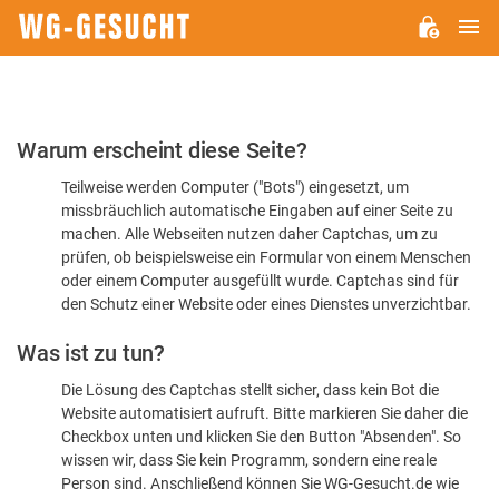
H
WG-
GESUCHT.DE
Bitte
Warum erscheint diese Seite?
bestätigen
Teilweise werden Computer ("Bots") eingesetzt, um
Sie,
missbräuchlich automatische Eingaben auf einer Seite zu
dass
machen. Alle Webseiten nutzen daher Captchas, um zu
Sie
prüfen, ob beispielsweise ein Formular von einem Menschen
oder einem Computer ausgefüllt wurde. Captchas sind für
ein
den Schutz einer Website oder eines Dienstes unverzichtbar.
Mensch
Was ist zu tun?
sind
Die Lösung des Captchas stellt sicher, dass kein Bot die
Website automatisiert aufruft. Bitte markieren Sie daher die
Checkbox unten und klicken Sie den Button "Absenden". So
wissen wir, dass Sie kein Programm, sondern eine reale
Person sind. Anschließend können Sie WG-Gesucht.de wie