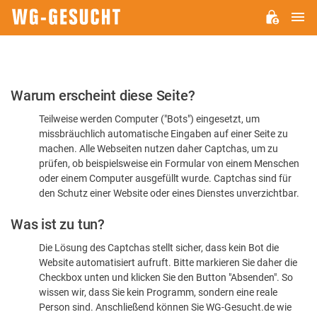
H
WG-
GESUCHT.DE
Bitte
Warum erscheint diese Seite?
bestätigen
Teilweise werden Computer ("Bots") eingesetzt, um
Sie,
missbräuchlich automatische Eingaben auf einer Seite zu
dass
machen. Alle Webseiten nutzen daher Captchas, um zu
Sie
prüfen, ob beispielsweise ein Formular von einem Menschen
oder einem Computer ausgefüllt wurde. Captchas sind für
ein
den Schutz einer Website oder eines Dienstes unverzichtbar.
Mensch
Was ist zu tun?
sind
Die Lösung des Captchas stellt sicher, dass kein Bot die
Website automatisiert aufruft. Bitte markieren Sie daher die
Checkbox unten und klicken Sie den Button "Absenden". So
wissen wir, dass Sie kein Programm, sondern eine reale
Person sind. Anschließend können Sie WG-Gesucht.de wie