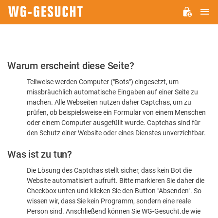
H
WG-
GESUCHT.DE
Bitte
Warum erscheint diese Seite?
bestätigen
Teilweise werden Computer ("Bots") eingesetzt, um
Sie,
missbräuchlich automatische Eingaben auf einer Seite zu
dass
machen. Alle Webseiten nutzen daher Captchas, um zu
Sie
prüfen, ob beispielsweise ein Formular von einem Menschen
oder einem Computer ausgefüllt wurde. Captchas sind für
ein
den Schutz einer Website oder eines Dienstes unverzichtbar.
Mensch
Was ist zu tun?
sind
Die Lösung des Captchas stellt sicher, dass kein Bot die
Website automatisiert aufruft. Bitte markieren Sie daher die
Checkbox unten und klicken Sie den Button "Absenden". So
wissen wir, dass Sie kein Programm, sondern eine reale
Person sind. Anschließend können Sie WG-Gesucht.de wie