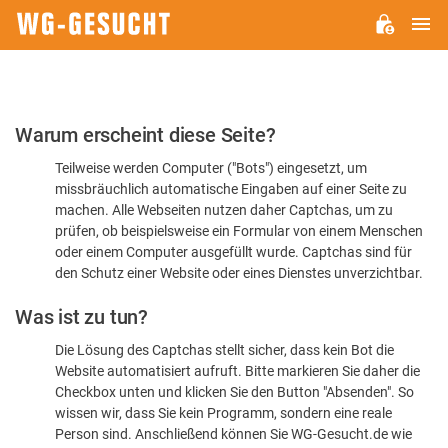
H
WG-
GESUCHT.DE
Bitte
Warum erscheint diese Seite?
bestätigen
Teilweise werden Computer ("Bots") eingesetzt, um
Sie,
missbräuchlich automatische Eingaben auf einer Seite zu
dass
machen. Alle Webseiten nutzen daher Captchas, um zu
Sie
prüfen, ob beispielsweise ein Formular von einem Menschen
oder einem Computer ausgefüllt wurde. Captchas sind für
ein
den Schutz einer Website oder eines Dienstes unverzichtbar.
Mensch
Was ist zu tun?
sind
Die Lösung des Captchas stellt sicher, dass kein Bot die
Website automatisiert aufruft. Bitte markieren Sie daher die
Checkbox unten und klicken Sie den Button "Absenden". So
wissen wir, dass Sie kein Programm, sondern eine reale
Person sind. Anschließend können Sie WG-Gesucht.de wie