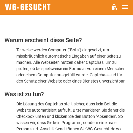
H
WG-
GESUCHT.DE
Bitte
Warum erscheint diese Seite?
bestätigen
Teilweise werden Computer ("Bots") eingesetzt, um
Sie,
missbräuchlich automatische Eingaben auf einer Seite zu
dass
machen. Alle Webseiten nutzen daher Captchas, um zu
Sie
prüfen, ob beispielsweise ein Formular von einem Menschen
oder einem Computer ausgefüllt wurde. Captchas sind für
ein
den Schutz einer Website oder eines Dienstes unverzichtbar.
Mensch
Was ist zu tun?
sind
Die Lösung des Captchas stellt sicher, dass kein Bot die
Website automatisiert aufruft. Bitte markieren Sie daher die
Checkbox unten und klicken Sie den Button "Absenden". So
wissen wir, dass Sie kein Programm, sondern eine reale
Person sind. Anschließend können Sie WG-Gesucht.de wie