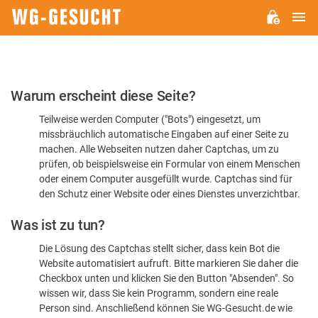
H
WG-
GESUCHT.DE
Bitte
Warum erscheint diese Seite?
bestätigen
Teilweise werden Computer ("Bots") eingesetzt, um
Sie,
missbräuchlich automatische Eingaben auf einer Seite zu
dass
machen. Alle Webseiten nutzen daher Captchas, um zu
Sie
prüfen, ob beispielsweise ein Formular von einem Menschen
oder einem Computer ausgefüllt wurde. Captchas sind für
ein
den Schutz einer Website oder eines Dienstes unverzichtbar.
Mensch
Was ist zu tun?
sind
Die Lösung des Captchas stellt sicher, dass kein Bot die
Website automatisiert aufruft. Bitte markieren Sie daher die
Checkbox unten und klicken Sie den Button "Absenden". So
wissen wir, dass Sie kein Programm, sondern eine reale
Person sind. Anschließend können Sie WG-Gesucht.de wie