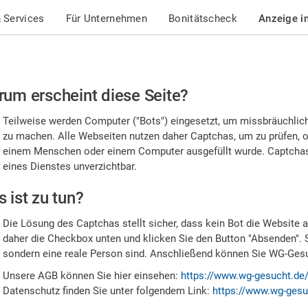
 Services
Für Unternehmen
Bonitätscheck
Anzeige i
te
um erscheint diese Seite?
stätigen
Teilweise werden Computer ("Bots") eingesetzt, um missbräuchlic
,
zu machen. Alle Webseiten nutzen daher Captchas, um zu prüfen, o
einem Menschen oder einem Computer ausgefüllt wurde. Captchas 
ss
eines Dienstes unverzichtbar.
e
 ist zu tun?
n
Die Lösung des Captchas stellt sicher, dass kein Bot die Website au
nsch
daher die Checkbox unten und klicken Sie den Button "Absenden". 
sondern eine reale Person sind. Anschließend können Sie WG-Gesuc
nd
Unsere AGB können Sie hier einsehen:
https://www.wg-gesucht.de
Datenschutz finden Sie unter folgendem Link:
https://www.wg-gesu