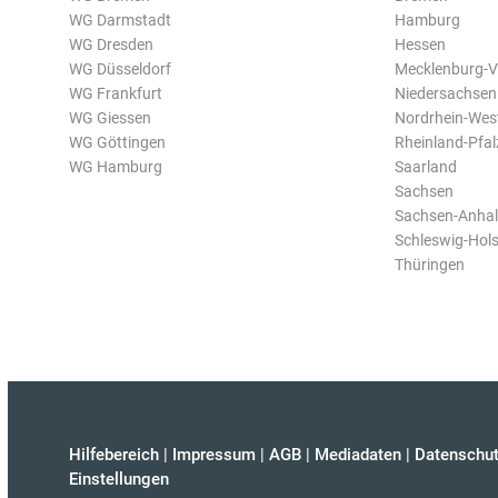
WG Darmstadt
Hamburg
WG Dresden
Hessen
WG Düsseldorf
Mecklenburg-
WG Frankfurt
Niedersachsen
WG Giessen
Nordrhein-Wes
WG Göttingen
Rheinland-Pfal
WG Hamburg
Saarland
Sachsen
Sachsen-Anhal
Schleswig-Hols
Thüringen
Hilfebereich
|
Impressum
|
AGB
|
Mediadaten
|
Datenschut
Einstellungen