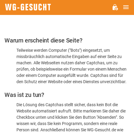
H
WG-
GESUCHT.DE
Bitte
Warum erscheint diese Seite?
bestätigen
Teilweise werden Computer ("Bots") eingesetzt, um
Sie,
missbräuchlich automatische Eingaben auf einer Seite zu
dass
machen. Alle Webseiten nutzen daher Captchas, um zu
Sie
prüfen, ob beispielsweise ein Formular von einem Menschen
oder einem Computer ausgefüllt wurde. Captchas sind für
ein
den Schutz einer Website oder eines Dienstes unverzichtbar.
Mensch
Was ist zu tun?
sind
Die Lösung des Captchas stellt sicher, dass kein Bot die
Website automatisiert aufruft. Bitte markieren Sie daher die
Checkbox unten und klicken Sie den Button "Absenden". So
wissen wir, dass Sie kein Programm, sondern eine reale
Person sind. Anschließend können Sie WG-Gesucht.de wie