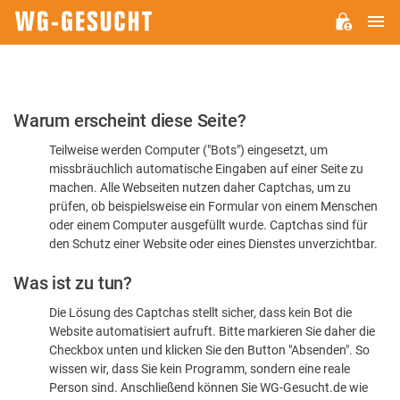
H
WG-
GESUCHT.DE
Bitte
Warum erscheint diese Seite?
bestätigen
Teilweise werden Computer ("Bots") eingesetzt, um
Sie,
missbräuchlich automatische Eingaben auf einer Seite zu
dass
machen. Alle Webseiten nutzen daher Captchas, um zu
Sie
prüfen, ob beispielsweise ein Formular von einem Menschen
oder einem Computer ausgefüllt wurde. Captchas sind für
ein
den Schutz einer Website oder eines Dienstes unverzichtbar.
Mensch
Was ist zu tun?
sind
Die Lösung des Captchas stellt sicher, dass kein Bot die
Website automatisiert aufruft. Bitte markieren Sie daher die
Checkbox unten und klicken Sie den Button "Absenden". So
wissen wir, dass Sie kein Programm, sondern eine reale
Person sind. Anschließend können Sie WG-Gesucht.de wie