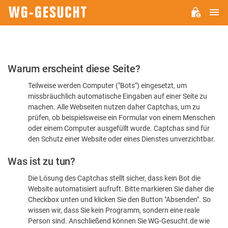
H
WG-
GESUCHT.DE
Bitte
Warum erscheint diese Seite?
bestätigen
Teilweise werden Computer ("Bots") eingesetzt, um
Sie,
missbräuchlich automatische Eingaben auf einer Seite zu
dass
machen. Alle Webseiten nutzen daher Captchas, um zu
Sie
prüfen, ob beispielsweise ein Formular von einem Menschen
oder einem Computer ausgefüllt wurde. Captchas sind für
ein
den Schutz einer Website oder eines Dienstes unverzichtbar.
Mensch
Was ist zu tun?
sind
Die Lösung des Captchas stellt sicher, dass kein Bot die
Website automatisiert aufruft. Bitte markieren Sie daher die
Checkbox unten und klicken Sie den Button "Absenden". So
wissen wir, dass Sie kein Programm, sondern eine reale
Person sind. Anschließend können Sie WG-Gesucht.de wie