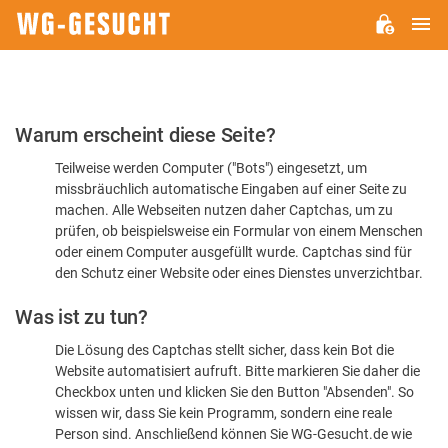
H
WG-
GESUCHT.DE
Bitte
Warum erscheint diese Seite?
bestätigen
Teilweise werden Computer ("Bots") eingesetzt, um
Sie,
missbräuchlich automatische Eingaben auf einer Seite zu
dass
machen. Alle Webseiten nutzen daher Captchas, um zu
Sie
prüfen, ob beispielsweise ein Formular von einem Menschen
oder einem Computer ausgefüllt wurde. Captchas sind für
ein
den Schutz einer Website oder eines Dienstes unverzichtbar.
Mensch
Was ist zu tun?
sind
Die Lösung des Captchas stellt sicher, dass kein Bot die
Website automatisiert aufruft. Bitte markieren Sie daher die
Checkbox unten und klicken Sie den Button "Absenden". So
wissen wir, dass Sie kein Programm, sondern eine reale
Person sind. Anschließend können Sie WG-Gesucht.de wie