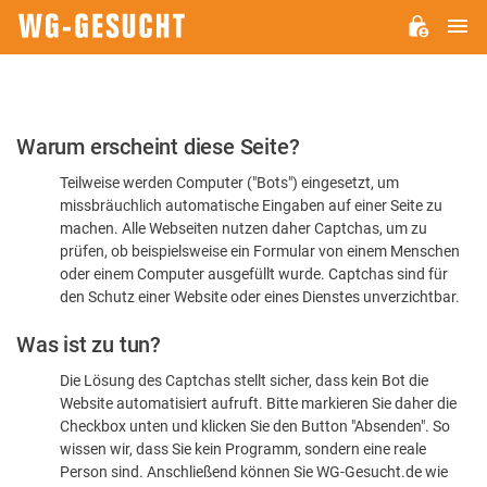
H
WG-
GESUCHT.DE
Bitte
Warum erscheint diese Seite?
bestätigen
Teilweise werden Computer ("Bots") eingesetzt, um
Sie,
missbräuchlich automatische Eingaben auf einer Seite zu
dass
machen. Alle Webseiten nutzen daher Captchas, um zu
Sie
prüfen, ob beispielsweise ein Formular von einem Menschen
oder einem Computer ausgefüllt wurde. Captchas sind für
ein
den Schutz einer Website oder eines Dienstes unverzichtbar.
Mensch
Was ist zu tun?
sind
Die Lösung des Captchas stellt sicher, dass kein Bot die
Website automatisiert aufruft. Bitte markieren Sie daher die
Checkbox unten und klicken Sie den Button "Absenden". So
wissen wir, dass Sie kein Programm, sondern eine reale
Person sind. Anschließend können Sie WG-Gesucht.de wie