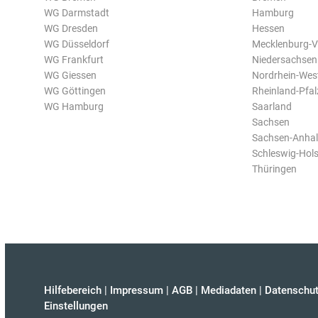
WG Darmstadt
Hamburg
WG Dresden
Hessen
WG Düsseldorf
Mecklenburg-
WG Frankfurt
Niedersachsen
WG Giessen
Nordrhein-Wes
WG Göttingen
Rheinland-Pfal
WG Hamburg
Saarland
Sachsen
Sachsen-Anhal
Schleswig-Hols
Thüringen
Hilfebereich
|
Impressum
|
AGB
|
Mediadaten
|
Datenschut
Einstellungen