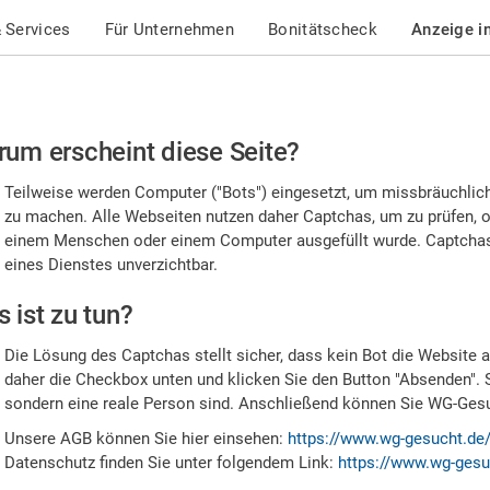
 Services
Für Unternehmen
Bonitätscheck
Anzeige i
te
um erscheint diese Seite?
stätigen
Teilweise werden Computer ("Bots") eingesetzt, um missbräuchlic
,
zu machen. Alle Webseiten nutzen daher Captchas, um zu prüfen, o
einem Menschen oder einem Computer ausgefüllt wurde. Captchas 
ss
eines Dienstes unverzichtbar.
e
 ist zu tun?
n
Die Lösung des Captchas stellt sicher, dass kein Bot die Website au
nsch
daher die Checkbox unten und klicken Sie den Button "Absenden". 
sondern eine reale Person sind. Anschließend können Sie WG-Gesuc
nd
Unsere AGB können Sie hier einsehen:
https://www.wg-gesucht.de
Datenschutz finden Sie unter folgendem Link:
https://www.wg-gesu