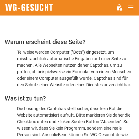
H
WG-
GESUCHT.DE
Bitte
Warum erscheint diese Seite?
bestätigen
Teilweise werden Computer ("Bots") eingesetzt, um
Sie,
missbräuchlich automatische Eingaben auf einer Seite zu
dass
machen. Alle Webseiten nutzen daher Captchas, um zu
Sie
prüfen, ob beispielsweise ein Formular von einem Menschen
oder einem Computer ausgefüllt wurde. Captchas sind für
ein
den Schutz einer Website oder eines Dienstes unverzichtbar.
Mensch
Was ist zu tun?
sind
Die Lösung des Captchas stellt sicher, dass kein Bot die
Website automatisiert aufruft. Bitte markieren Sie daher die
Checkbox unten und klicken Sie den Button "Absenden". So
wissen wir, dass Sie kein Programm, sondern eine reale
Person sind. Anschließend können Sie WG-Gesucht.de wie