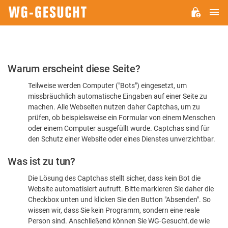
H
WG-
GESUCHT.DE
Bitte
Warum erscheint diese Seite?
bestätigen
Teilweise werden Computer ("Bots") eingesetzt, um
Sie,
missbräuchlich automatische Eingaben auf einer Seite zu
dass
machen. Alle Webseiten nutzen daher Captchas, um zu
Sie
prüfen, ob beispielsweise ein Formular von einem Menschen
oder einem Computer ausgefüllt wurde. Captchas sind für
ein
den Schutz einer Website oder eines Dienstes unverzichtbar.
Mensch
Was ist zu tun?
sind
Die Lösung des Captchas stellt sicher, dass kein Bot die
Website automatisiert aufruft. Bitte markieren Sie daher die
Checkbox unten und klicken Sie den Button "Absenden". So
wissen wir, dass Sie kein Programm, sondern eine reale
Person sind. Anschließend können Sie WG-Gesucht.de wie