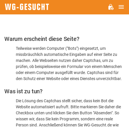
H
WG-
GESUCHT.DE
Bitte
Warum erscheint diese Seite?
bestätigen
Teilweise werden Computer ("Bots") eingesetzt, um
Sie,
missbräuchlich automatische Eingaben auf einer Seite zu
dass
machen. Alle Webseiten nutzen daher Captchas, um zu
Sie
prüfen, ob beispielsweise ein Formular von einem Menschen
oder einem Computer ausgefüllt wurde. Captchas sind für
ein
den Schutz einer Website oder eines Dienstes unverzichtbar.
Mensch
Was ist zu tun?
sind
Die Lösung des Captchas stellt sicher, dass kein Bot die
Website automatisiert aufruft. Bitte markieren Sie daher die
Checkbox unten und klicken Sie den Button "Absenden". So
wissen wir, dass Sie kein Programm, sondern eine reale
Person sind. Anschließend können Sie WG-Gesucht.de wie