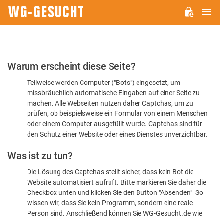
H
WG-
GESUCHT.DE
Bitte
Warum erscheint diese Seite?
bestätigen
Teilweise werden Computer ("Bots") eingesetzt, um
Sie,
missbräuchlich automatische Eingaben auf einer Seite zu
dass
machen. Alle Webseiten nutzen daher Captchas, um zu
Sie
prüfen, ob beispielsweise ein Formular von einem Menschen
oder einem Computer ausgefüllt wurde. Captchas sind für
ein
den Schutz einer Website oder eines Dienstes unverzichtbar.
Mensch
Was ist zu tun?
sind
Die Lösung des Captchas stellt sicher, dass kein Bot die
Website automatisiert aufruft. Bitte markieren Sie daher die
Checkbox unten und klicken Sie den Button "Absenden". So
wissen wir, dass Sie kein Programm, sondern eine reale
Person sind. Anschließend können Sie WG-Gesucht.de wie