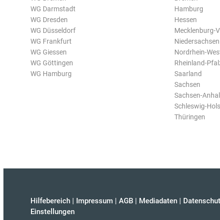
WG Darmstadt
Hamburg
WG Dresden
Hessen
WG Düsseldorf
Mecklenburg-
WG Frankfurt
Niedersachsen
WG Giessen
Nordrhein-Wes
WG Göttingen
Rheinland-Pfal
WG Hamburg
Saarland
Sachsen
Sachsen-Anhal
Schleswig-Hols
Thüringen
Hilfebereich
|
Impressum
|
AGB
|
Mediadaten
|
Datenschut
Einstellungen