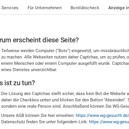
 Services
Für Unternehmen
Bonitätscheck
Anzeige i
te
um erscheint diese Seite?
stätigen
Teilweise werden Computer ("Bots") eingesetzt, um missbräuchlic
,
zu machen. Alle Webseiten nutzen daher Captchas, um zu prüfen, o
einem Menschen oder einem Computer ausgefüllt wurde. Captchas 
ss
eines Dienstes unverzichtbar.
e
 ist zu tun?
n
Die Lösung des Captchas stellt sicher, dass kein Bot die Website au
nsch
daher die Checkbox unten und klicken Sie den Button "Absenden". 
sondern eine reale Person sind. Anschließend können Sie WG-Gesuc
nd
Unsere AGB können Sie hier einsehen:
https://www.wg-gesucht.de
Datenschutz finden Sie unter folgendem Link:
https://www.wg-gesu