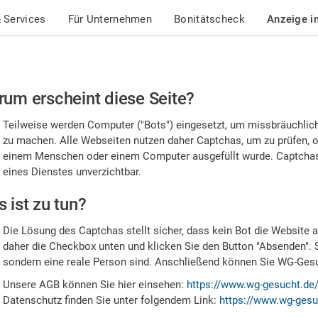
 Services
Für Unternehmen
Bonitätscheck
Anzeige i
te
um erscheint diese Seite?
stätigen
Teilweise werden Computer ("Bots") eingesetzt, um missbräuchlic
,
zu machen. Alle Webseiten nutzen daher Captchas, um zu prüfen, o
einem Menschen oder einem Computer ausgefüllt wurde. Captchas 
ss
eines Dienstes unverzichtbar.
e
 ist zu tun?
n
Die Lösung des Captchas stellt sicher, dass kein Bot die Website au
nsch
daher die Checkbox unten und klicken Sie den Button "Absenden". 
sondern eine reale Person sind. Anschließend können Sie WG-Gesuc
nd
Unsere AGB können Sie hier einsehen:
https://www.wg-gesucht.de
Datenschutz finden Sie unter folgendem Link:
https://www.wg-gesu