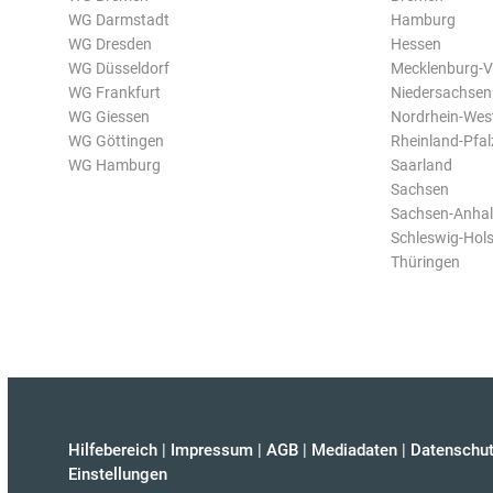
WG Darmstadt
Hamburg
WG Dresden
Hessen
WG Düsseldorf
Mecklenburg-
WG Frankfurt
Niedersachsen
WG Giessen
Nordrhein-Wes
WG Göttingen
Rheinland-Pfal
WG Hamburg
Saarland
Sachsen
Sachsen-Anhal
Schleswig-Hols
Thüringen
Hilfebereich
|
Impressum
|
AGB
|
Mediadaten
|
Datenschut
Einstellungen