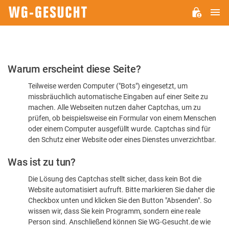
H
WG-
GESUCHT.DE
Bitte
Warum erscheint diese Seite?
bestätigen
Teilweise werden Computer ("Bots") eingesetzt, um
Sie,
missbräuchlich automatische Eingaben auf einer Seite zu
dass
machen. Alle Webseiten nutzen daher Captchas, um zu
Sie
prüfen, ob beispielsweise ein Formular von einem Menschen
oder einem Computer ausgefüllt wurde. Captchas sind für
ein
den Schutz einer Website oder eines Dienstes unverzichtbar.
Mensch
Was ist zu tun?
sind
Die Lösung des Captchas stellt sicher, dass kein Bot die
Website automatisiert aufruft. Bitte markieren Sie daher die
Checkbox unten und klicken Sie den Button "Absenden". So
wissen wir, dass Sie kein Programm, sondern eine reale
Person sind. Anschließend können Sie WG-Gesucht.de wie