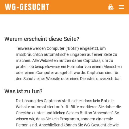
H
WG-
GESUCHT.DE
Bitte
Warum erscheint diese Seite?
bestätigen
Teilweise werden Computer ("Bots") eingesetzt, um
Sie,
missbräuchlich automatische Eingaben auf einer Seite zu
dass
machen. Alle Webseiten nutzen daher Captchas, um zu
Sie
prüfen, ob beispielsweise ein Formular von einem Menschen
oder einem Computer ausgefüllt wurde. Captchas sind für
ein
den Schutz einer Website oder eines Dienstes unverzichtbar.
Mensch
Was ist zu tun?
sind
Die Lösung des Captchas stellt sicher, dass kein Bot die
Website automatisiert aufruft. Bitte markieren Sie daher die
Checkbox unten und klicken Sie den Button "Absenden". So
wissen wir, dass Sie kein Programm, sondern eine reale
Person sind. Anschließend können Sie WG-Gesucht.de wie