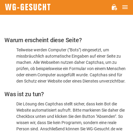
H
WG-
GESUCHT.DE
Bitte
Warum erscheint diese Seite?
bestätigen
Teilweise werden Computer ("Bots") eingesetzt, um
Sie,
missbräuchlich automatische Eingaben auf einer Seite zu
dass
machen. Alle Webseiten nutzen daher Captchas, um zu
Sie
prüfen, ob beispielsweise ein Formular von einem Menschen
oder einem Computer ausgefüllt wurde. Captchas sind für
ein
den Schutz einer Website oder eines Dienstes unverzichtbar.
Mensch
Was ist zu tun?
sind
Die Lösung des Captchas stellt sicher, dass kein Bot die
Website automatisiert aufruft. Bitte markieren Sie daher die
Checkbox unten und klicken Sie den Button "Absenden". So
wissen wir, dass Sie kein Programm, sondern eine reale
Person sind. Anschließend können Sie WG-Gesucht.de wie