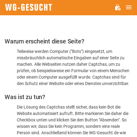
H
WG-
GESUCHT.DE
Bitte
Warum erscheint diese Seite?
bestätigen
Teilweise werden Computer ("Bots") eingesetzt, um
Sie,
missbräuchlich automatische Eingaben auf einer Seite zu
dass
machen. Alle Webseiten nutzen daher Captchas, um zu
Sie
prüfen, ob beispielsweise ein Formular von einem Menschen
oder einem Computer ausgefüllt wurde. Captchas sind für
ein
den Schutz einer Website oder eines Dienstes unverzichtbar.
Mensch
Was ist zu tun?
sind
Die Lösung des Captchas stellt sicher, dass kein Bot die
Website automatisiert aufruft. Bitte markieren Sie daher die
Checkbox unten und klicken Sie den Button "Absenden". So
wissen wir, dass Sie kein Programm, sondern eine reale
Person sind. Anschließend können Sie WG-Gesucht.de wie